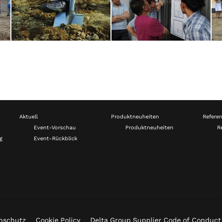
Aktuell
Produktneuheiten
Refere
Event-Vorschau
Produktneuheiten
R
g
Event-Rückblick
nschutz
Cookie Policy
Delta Group Supplier Code of Conduct