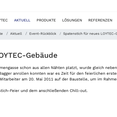
YTEC
AKTUELL
PRODUKTE
LÖSUNGEN
REFERENZEN
te
Aktuell
Event-Rückblick
Spatenstich für neues LOYTEC
 LOYTEC-Gebäude
umengasse schon aus allen Nähten platzt, wurde gleich nebe
agger anrollen konnten war es Zeit für den feierlichen ers
itarbeiter am 20. Mai 2011 auf der Baustelle, um im Rahmen e
tich-Feier und dem anschließenden Chill-out.