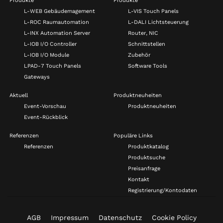
Produkte
Produkte
L-WEB Gebäudemagement
L-VIS Touch Panels
L-ROC Raumautomation
L-DALI Lichtsteuerung
L-INX Automation Server
Router, NIC
L-IOB I/O Controller
Schnittstellen
L-IOB I/O Module
Zubehör
LPAD-7 Touch Panels
Software Tools
Gateways
Aktuell
Produktneuheiten
Event-Vorschau
Produktneuheiten
Event-Rückblick
Referenzen
Populäre Links
Referenzen
Produktkatalog
Produktsuche
Preisanfrage
Kontakt
Registrierung/Kontodaten
AGB
Impressum
Datenschutz
Cookie Policy