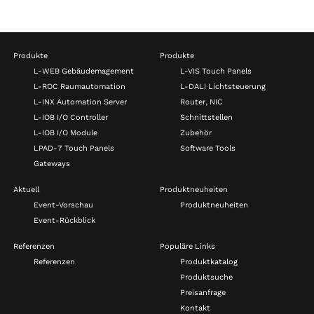
Produkte
Produkte
L-WEB Gebäudemagement
L-VIS Touch Panels
L-ROC Raumautomation
L-DALI Lichtsteuerung
L-INX Automation Server
Router, NIC
L-IOB I/O Controller
Schnittstellen
L-IOB I/O Module
Zubehör
LPAD-7 Touch Panels
Software Tools
Gateways
Aktuell
Produktneuheiten
Event-Vorschau
Produktneuheiten
Event-Rückblick
Referenzen
Populäre Links
Referenzen
Produktkatalog
Produktsuche
Preisanfrage
Kontakt