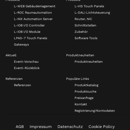
L-WEB Gebäudemagement
L-VIS Touch Panels
L-ROC Raumautomation
L-DALI Lichtsteuerung
L-INX Automation Server
Router, NIC
L-IOB I/O Controller
Schnittstellen
L-IOB I/O Module
Zubehör
LPAD-7 Touch Panels
Software Tools
Gateways
Aktuell
Produktneuheiten
Event-Vorschau
Produktneuheiten
Event-Rückblick
Referenzen
Populäre Links
Referenzen
Produktkatalog
Produktsuche
Preisanfrage
Kontakt
Registrierung/Kontodaten
AGB
Impressum
Datenschutz
Cookie Policy