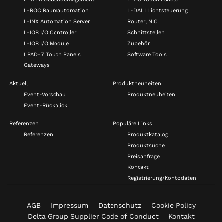
L-ROC Raumautomation
L-DALI Lichtsteuerung
L-INX Automation Server
Router, NIC
L-IOB I/O Controller
Schnittstellen
L-IOB I/O Module
Zubehör
LPAD-7 Touch Panels
Software Tools
Gateways
Aktuell
Produktneuheiten
Event-Vorschau
Produktneuheiten
Event-Rückblick
Referenzen
Populäre Links
Referenzen
Produktkatalog
Produktsuche
Preisanfrage
Kontakt
Registrierung/Kontodaten
AGB
Impressum
Datenschutz
Cookie Policy
Delta Group Supplier Code of Conduct
Kontakt