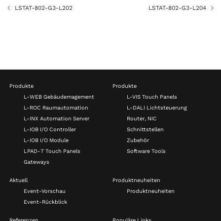
LSTAT-802-G3-L202
LSTAT-802-G3-L204
Produkte
Produkte
L-WEB Gebäudemagement
L-VIS Touch Panels
L-ROC Raumautomation
L-DALI Lichtsteuerung
L-INX Automation Server
Router, NIC
L-IOB I/O Controller
Schnittstellen
L-IOB I/O Module
Zubehör
LPAD-7 Touch Panels
Software Tools
Gateways
Aktuell
Produktneuheiten
Event-Vorschau
Produktneuheiten
Event-Rückblick
Referenzen
Populäre Links