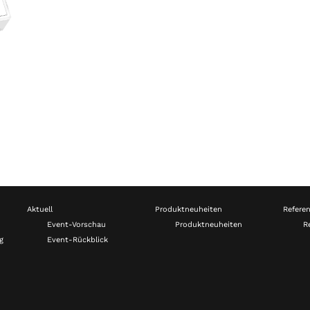
Aktuell
Produktneuheiten
Refere
Event-Vorschau
Produktneuheiten
R
g
Event-Rückblick