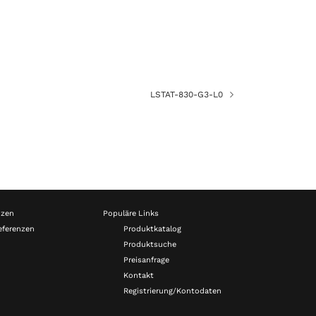
LSTAT-830-G3-L0
nzen
Populäre Links
eferenzen
Produktkatalog
Produktsuche
Preisanfrage
Kontakt
Registrierung/Kontodaten