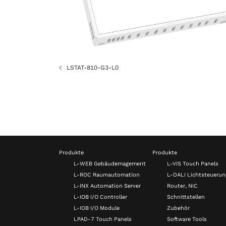
LSTAT-810-G3-L0
Produkte
Produkte
L-WEB Gebäudemagement
L-VIS Touch Panels
L-ROC Raumautomation
L-DALI Lichtsteuerun
L-INX Automation Server
Router, NIC
L-IOB I/O Controller
Schnittstellen
L-IOB I/O Module
Zubehör
LPAD-7 Touch Panels
Software Tools