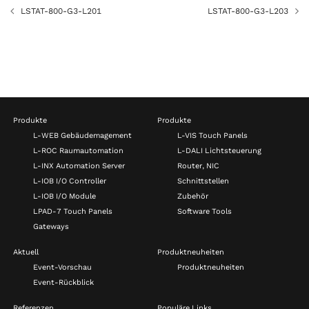
LSTAT-800-G3-L201
LSTAT-800-G3-L203
Produkte
Produkte
L-WEB Gebäudemagement
L-VIS Touch Panels
L-ROC Raumautomation
L-DALI Lichtsteuerung
L-INX Automation Server
Router, NIC
L-IOB I/O Controller
Schnittstellen
L-IOB I/O Module
Zubehör
LPAD-7 Touch Panels
Software Tools
Gateways
Aktuell
Produktneuheiten
Event-Vorschau
Produktneuheiten
Event-Rückblick
Referenzen
Populäre Links