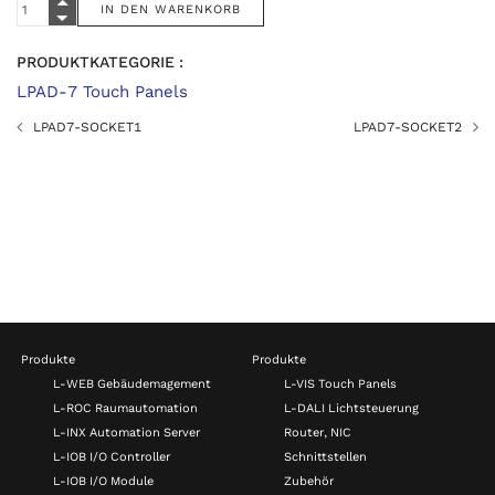
PRODUKTKATEGORIE :
LPAD-7 Touch Panels
LPAD7-SOCKET1
LPAD7-SOCKET2
Produkte
Produkte
L-WEB Gebäudemagement
L-VIS Touch Panels
L-ROC Raumautomation
L-DALI Lichtsteuerung
L-INX Automation Server
Router, NIC
L-IOB I/O Controller
Schnittstellen
L-IOB I/O Module
Zubehör