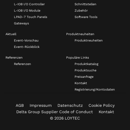
L-IOB I/O Controller
Schnittstellen
L-IOB I/O Module
Zubehör
LPAD-7 Touch Panels
Software Tools
Gateways
Aktuell
Produktneuheiten
Event-Vorschau
Produktneuheiten
Event-Rückblick
Referenzen
Populäre Links
Referenzen
Produktkatalog
Produktsuche
Preisanfrage
Kontakt
Registrierung/Kontodaten
AGB
Impressum
Datenschutz
Cookie Policy
Delta Group Supplier Code of Conduct
Kontakt
© 2026 LOYTEC