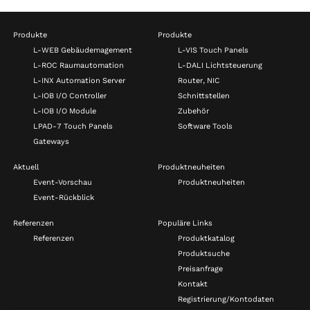
Produkte
Produkte
L-WEB Gebäudemagement
L-VIS Touch Panels
L-ROC Raumautomation
L-DALI Lichtsteuerung
L-INX Automation Server
Router, NIC
L-IOB I/O Controller
Schnittstellen
L-IOB I/O Module
Zubehör
LPAD-7 Touch Panels
Software Tools
Gateways
Aktuell
Produktneuheiten
Event-Vorschau
Produktneuheiten
Event-Rückblick
Referenzen
Populäre Links
Referenzen
Produktkatalog
Produktsuche
Preisanfrage
Kontakt
Registrierung/Kontodaten