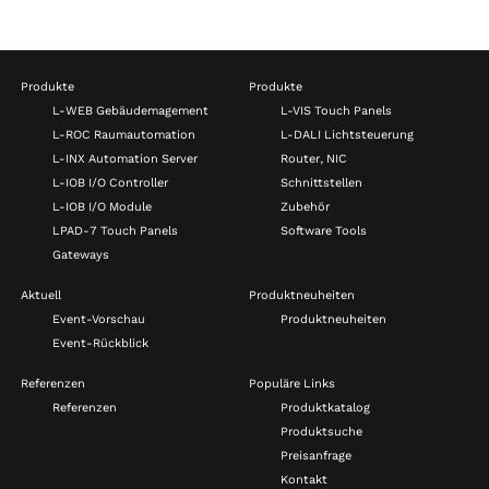
Produkte
Produkte
L-WEB Gebäudemagement
L-VIS Touch Panels
L-ROC Raumautomation
L-DALI Lichtsteuerung
L-INX Automation Server
Router, NIC
L-IOB I/O Controller
Schnittstellen
L-IOB I/O Module
Zubehör
LPAD-7 Touch Panels
Software Tools
Gateways
Aktuell
Produktneuheiten
Event-Vorschau
Produktneuheiten
Event-Rückblick
Referenzen
Populäre Links
Referenzen
Produktkatalog
Produktsuche
Preisanfrage
Kontakt