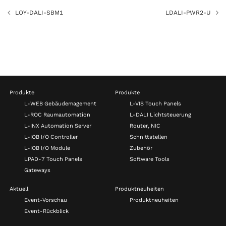
LOY-DALI-SBM1
LDALI-PWR2-U
Produkte
Produkte
L-WEB Gebäudemagement
L-VIS Touch Panels
L-ROC Raumautomation
L-DALI Lichtsteuerung
L-INX Automation Server
Router, NIC
L-IOB I/O Controller
Schnittstellen
L-IOB I/O Module
Zubehör
LPAD-7 Touch Panels
Software Tools
Gateways
Aktuell
Produktneuheiten
Event-Vorschau
Produktneuheiten
Event-Rückblick