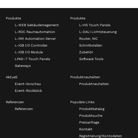
Produkte
Produkte
L-WEB Gebäudemagement
L-VIS Touch Panels
L-ROC Raumautomation
L-DALI Lichtsteuerung
L-INX Automation Server
Router, NIC
L-IOB I/O Controller
Schnittstellen
L-IOB I/O Module
Zubehör
LPAD-7 Touch Panels
Software Tools
Gateways
Aktuell
Produktneuheiten
Event-Vorschau
Produktneuheiten
Event-Rückblick
Referenzen
Populäre Links
Referenzen
Produktkatalog
Produktsuche
Preisanfrage
Kontakt
Registrierung/Kontodaten