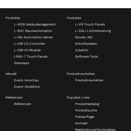
Produkte
Produkte
L-WEB Gebäudemagement
L-VIS Touch Panels
L-ROC Raumautomation
L-DALI Lichtsteuerung
L-INX Automation Server
Router, NIC
L-IOB I/O Controller
Schnittstellen
L-IOB I/O Module
Zubehör
LPAD-7 Touch Panels
Software Tools
Gateways
Aktuell
Produktneuheiten
Event-Vorschau
Produktneuheiten
Event-Rückblick
Referenzen
Populäre Links
Referenzen
Produktkatalog
Produktsuche
Preisanfrage
Kontakt
Registrierung/Kontodaten