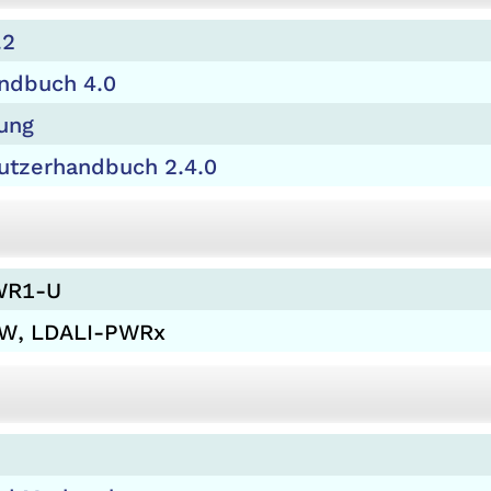
.2
andbuch 4.0
ung
utzerhandbuch 2.4.0
PWR1-U
OW, LDALI-PWRx