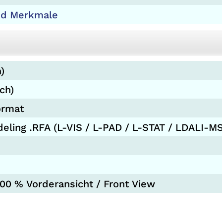
nd Merkmale
)
ch)
ormat
deling .RFA (L-VIS / L-PAD / L-STAT / LDALI-M
00 % Vorderansicht / Front View