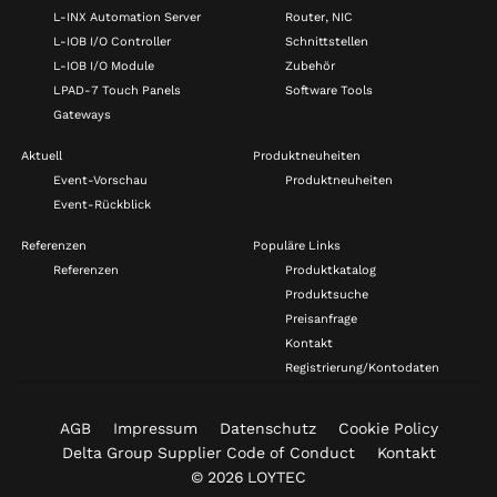
L-INX Automation Server
Router, NIC
L-IOB I/O Controller
Schnittstellen
L-IOB I/O Module
Zubehör
LPAD-7 Touch Panels
Software Tools
Gateways
Aktuell
Produktneuheiten
Event-Vorschau
Produktneuheiten
Event-Rückblick
Referenzen
Populäre Links
Referenzen
Produktkatalog
Produktsuche
Preisanfrage
Kontakt
Registrierung/Kontodaten
AGB
Impressum
Datenschutz
Cookie Policy
Delta Group Supplier Code of Conduct
Kontakt
© 2026 LOYTEC