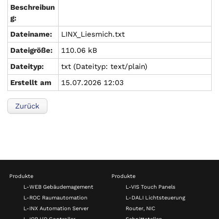
Beschreibun
g:
Dateiname:
LINX_Liesmich.txt
Dateigröße:
110.06 kB
Dateityp:
txt (Dateityp: text/plain)
Erstellt am
15.07.2026 12:03
Zurück
Produkte
Produkte
L-WEB Gebäudemagement
L-VIS Touch Panels
L-ROC Raumautomation
L-DALI Lichtsteuerung
L-INX Automation Server
Router, NIC