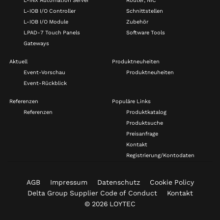
L-INX Automation Server
Router, NIC
L-IOB I/O Controller
Schnittstellen
L-IOB I/O Module
Zubehör
LPAD-7 Touch Panels
Software Tools
Gateways
Aktuell
Produktneuheiten
Event-Vorschau
Produktneuheiten
Event-Rückblick
Referenzen
Populäre Links
Referenzen
Produktkatalog
Produktsuche
Preisanfrage
Kontakt
Registrierung/Kontodaten
AGB
Impressum
Datenschutz
Cookie Policy
Delta Group Supplier Code of Conduct
Kontakt
© 2026 LOYTEC