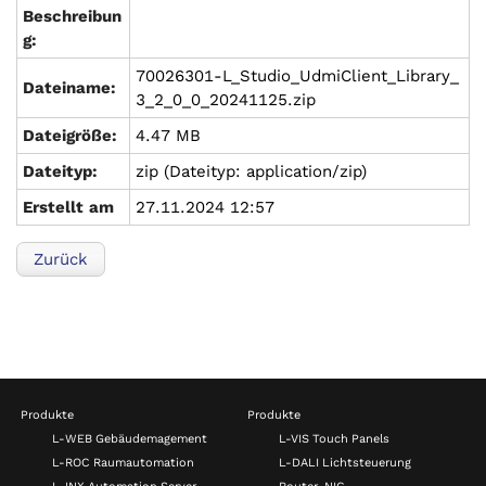
Beschreibun
g:
70026301-L_Studio_UdmiClient_Library_
Dateiname:
3_2_0_0_20241125.zip
Dateigröße:
4.47 MB
Dateityp:
zip (Dateityp: application/zip)
Erstellt am
27.11.2024 12:57
Zurück
Produkte
Produkte
L-WEB Gebäudemagement
L-VIS Touch Panels
L-ROC Raumautomation
L-DALI Lichtsteuerung