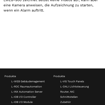
eine Kamera anweisen, die Aufzeichnung zu starten,
wenn ein Alarm auftritt.
Produkte
Produkte
L-WEB Gebäudemagement
L-VIS Touch Panels
L-ROC Raumautomation
L-DALI Lichtsteuerung
L-INX Automation Server
Router, NIC
L-IOB I/O Controller
Schnittstellen
L-IOB I/O Module
Zubehör