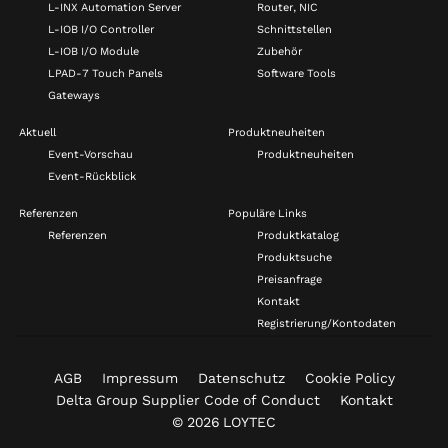
L-INX Automation Server
Router, NIC
L-IOB I/O Controller
Schnittstellen
L-IOB I/O Module
Zubehör
LPAD-7 Touch Panels
Software Tools
Gateways
Aktuell
Produktneuheiten
Event-Vorschau
Produktneuheiten
Event-Rückblick
Referenzen
Populäre Links
Referenzen
Produktkatalog
Produktsuche
Preisanfrage
Kontakt
Registrierung/Kontodaten
AGB
Impressum
Datenschutz
Cookie Policy
Delta Group Supplier Code of Conduct
Kontakt
© 2026 LOYTEC