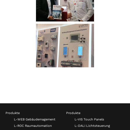
Produkte
Produkte
L-WEB Gebäudemagement
L-VIS Touch Panels
L-ROC Raumautomation
L-DALI Lichtsteuerung