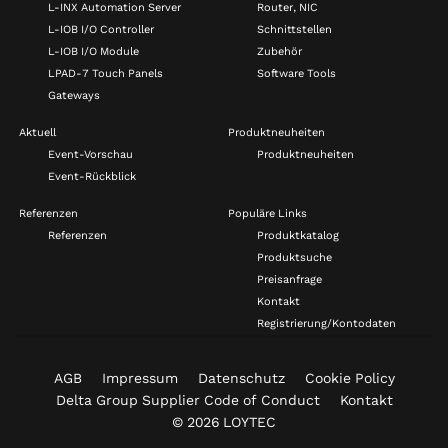
L-INX Automation Server
Router, NIC
L-IOB I/O Controller
Schnittstellen
L-IOB I/O Module
Zubehör
LPAD-7 Touch Panels
Software Tools
Gateways
Aktuell
Produktneuheiten
Event-Vorschau
Produktneuheiten
Event-Rückblick
Referenzen
Populäre Links
Referenzen
Produktkatalog
Produktsuche
Preisanfrage
Kontakt
Registrierung/Kontodaten
AGB
Impressum
Datenschutz
Cookie Policy
Delta Group Supplier Code of Conduct
Kontakt
© 2026 LOYTEC