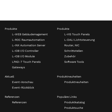
Produkte
Produkte
L-WEB Gebäudemagement
L-VIS Touch Panels
L-ROC Raumautomation
L-DALI Lichtsteuerung
L-INX Automation Server
Router, NIC
L-IOB I/O Controller
Schnittstellen
L-IOB I/O Module
Zubehör
LPAD-7 Touch Panels
Software Tools
Gateways
Aktuell
Produktneuheiten
Event-Vorschau
Produktneuheiten
Event-Rückblick
Referenzen
Populäre Links
Referenzen
Produktkatalog
Produktsuche