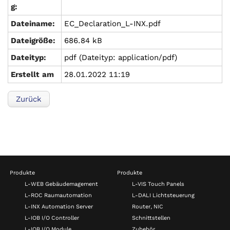
g:
Dateiname:
EC_Declaration_L-INX.pdf
Dateigröße:
686.84 kB
Dateityp:
pdf (Dateityp: application/pdf)
Erstellt am
28.01.2022 11:19
Zurück
Produkte
Produkte
L-WEB Gebäudemagement
L-VIS Touch Panels
L-ROC Raumautomation
L-DALI Lichtsteuerung
L-INX Automation Server
Router, NIC
L-IOB I/O Controller
Schnittstellen
L-IOB I/O Module
Zubehör