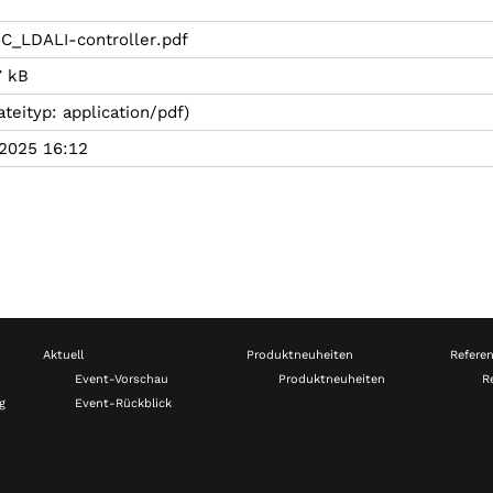
C_LDALI-controller.pdf
7 kB
ateityp: application/pdf)
2025 16:12
Aktuell
Produktneuheiten
Refere
Event-Vorschau
Produktneuheiten
R
g
Event-Rückblick