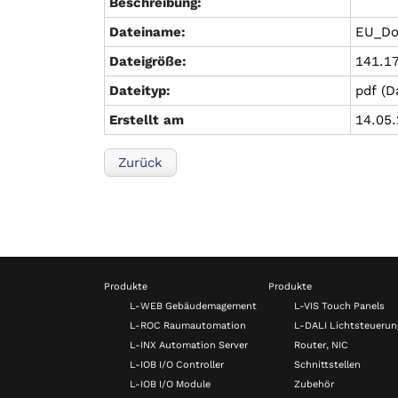
Beschreibung:
Dateiname:
EU_Do
Dateigröße:
141.1
Dateityp:
pdf (D
Erstellt am
14.05.
Zurück
Produkte
Produkte
L-WEB Gebäudemagement
L-VIS Touch Panels
L-ROC Raumautomation
L-DALI Lichtsteuerun
L-INX Automation Server
Router, NIC
L-IOB I/O Controller
Schnittstellen
L-IOB I/O Module
Zubehör