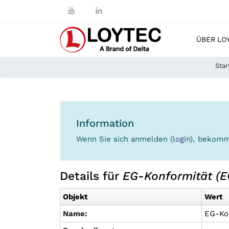
ÜBER LO
Star
Information
Wenn Sie sich anmelden (
login
), bekomm
Details für
EG-Konformität (EC
Objekt
Wert
Name:
EG-Kon