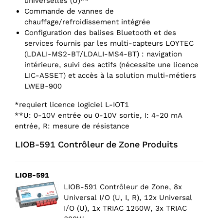
universelles (U)**
Commande de vannes de
chauffage/refroidissement intégrée
Configuration des balises Bluetooth et des
services fournis par les multi-capteurs LOYTEC
(LDALI-MS2-BT/LDALI-MS4-BT) : navigation
intérieure, suivi des actifs (nécessite une licence
LIC-ASSET) et accès à la solution multi-métiers
LWEB-900
*requiert licence logiciel L-IOT1
**U: 0-10V entrée ou 0-10V sortie, I: 4-20 mA
entrée, R: mesure de résistance
LIOB-591 Contrôleur de Zone Produits
LIOB-591
LIOB-591 Contrôleur de Zone, 8x
Universal I/O (U, I, R), 12x Universal
I/O (U), 1x TRIAC 1250W, 3x TRIAC