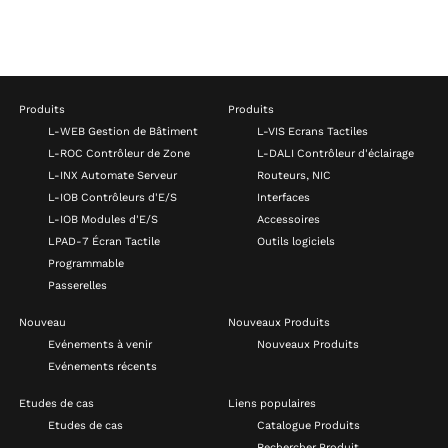
Produits
Produits
L-WEB Gestion de Bâtiment
L-VIS Ecrans Tactiles
L-ROC Contrôleur de Zone
L-DALI Contrôleur d'éclairage
L-INX Automate Serveur
Routeurs, NIC
L-IOB Contrôleurs d'E/S
Interfaces
L-IOB Modules d'E/S
Accessoires
LPAD-7 Écran Tactile
Outils logiciels
Programmable
Passerelles
Nouveau
Nouveaux Produits
Evénements à venir
Nouveaux Produits
Evénements récents
Etudes de cas
Liens populaires
Etudes de cas
Catalogue Produits
Rechercher Produit