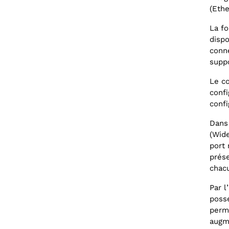
(Eth
La fo
dispo
conne
suppo
Le c
confi
confi
Dans 
(Wide
port
prése
chac
Par l
possé
perme
augme