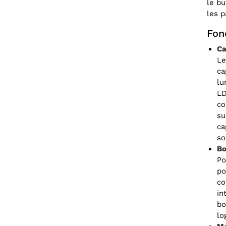
le bu
les 
Fon
Ca
Le
ca
lu
LD
co
su
ca
so
Bo
Po
po
co
in
bo
lo