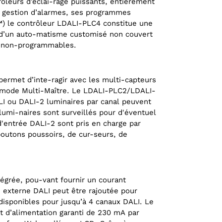
leurs d’éclai-rage puissants, entièrement
ures of
3D-Model LDALI‑PLC4
 gestion d’alarmes, ses programmes
™) le contrôleur LDALI-PLC4 constitue une
n d’un auto-matisme customisé non couvert
LI non-programmables.
permet d’inte-ragir avec les multi-capteurs
 mode Multi-Maître. Le LDALI-PLC2/LDALI-
I ou DALI-2 luminaires par canal peuvent
lumi-naires sont surveillés pour d'éventuel
'entrée DALI-2 sont pris en charge par
boutons poussoirs, de cur-seurs, de
égrée, pou-vant fournir un courant
 externe DALI peut être rajoutée pour
disponibles pour jusqu’à 4 canaux DALI. Le
 d’alimentation garanti de 230 mA par