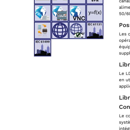
canal
alime
50/6
Pos
Les c
opéra
équip
supp
Lib
Le L
en ut
appli
Libr
Con
Le c
syst
intég