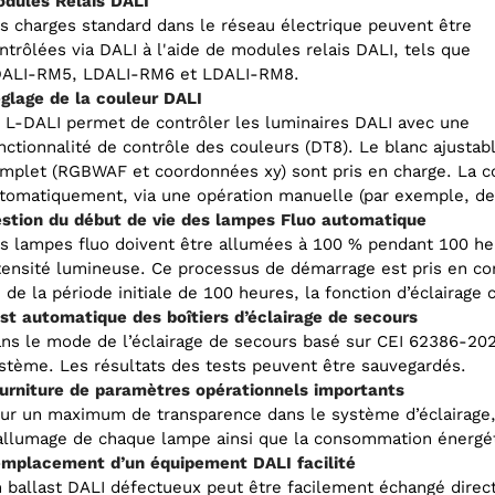
dules Relais DALI
s charges standard dans le réseau électrique peuvent être
ntrôlées via DALI à l'aide de modules relais DALI, tels que
ALI-RM5, LDALI-RM6 et LDALI-RM8.
glage de la couleur DALI
 L-DALI permet de contrôler les luminaires DALI avec une
nctionnalité de contrôle des couleurs (DT8). Le blanc ajustabl
mplet (RGBWAF et coordonnées xy) sont pris en charge. La co
tomatiquement, via une opération manuelle (par exemple, des
stion du début de vie des lampes Fluo automatique
s lampes fluo doivent être allumées à 100 % pendant 100 heur
tensité lumineuse. Ce processus de démarrage est pris en co
n de la période initiale de 100 heures, la fonction d’éclairage
st automatique des boîtiers d’éclairage de secours
ns le mode de l’éclairage de secours basé sur CEI 62386-202, 
stème. Les résultats des tests peuvent être sauvegardés.
urniture de paramètres opérationnels importants
ur un maximum de transparence dans le système d’éclairage
allumage de chaque lampe ainsi que la consommation énergét
mplacement d’un équipement DALI facilité
 ballast DALI défectueux peut être facilement échangé direc