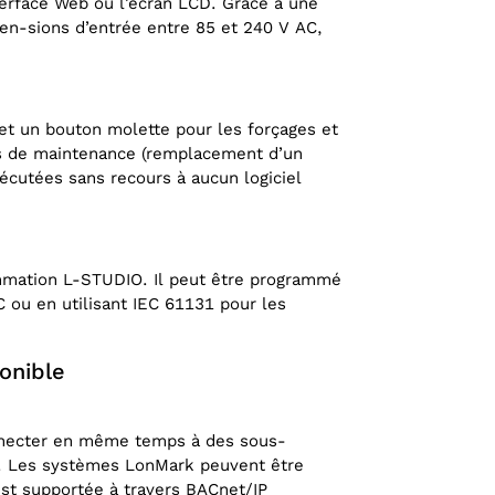
terface Web ou l’écran LCD. Grâce à une
en-sions d’entrée entre 85 et 240 V AC,
 et un bouton molette pour les forçages et
ons de maintenance (remplacement d’un
cutées sans recours à aucun logiciel
mmation L-STUDIO. Il peut être programmé
 ou en utilisant IEC 61131 pour les
ponible
nnecter en même temps à des sous-
 Les systèmes LonMark peuvent être
 est supportée à travers BACnet/IP