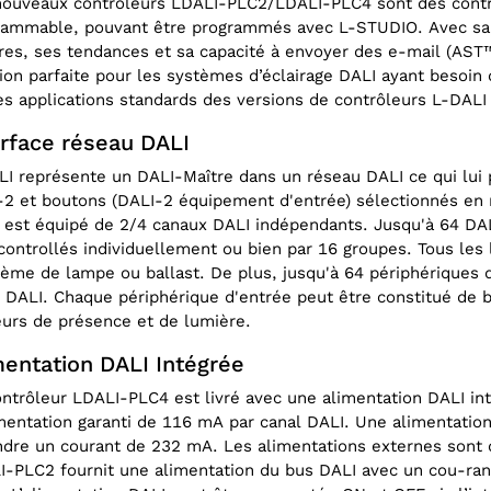
nouveaux contrôleurs LDALI-PLC2/LDALI-PLC4 sont des contrô
LI‑PLC4 Programmable DALI
Youtube Video Tutorial - Feat
rammable, pouvant être programmés avec L-STUDIO. Avec sa
Controller
the new DALI Release
res, ses tendances et sa capacité à envoyer des e-mail (AST
ion parfaite pour les systèmes d’éclairage DALI ayant besoi
es applications standards des versions de contrôleurs L-DA
erface réseau DALI
I représente un DALI-Maître dans un réseau DALI ce qui lui 
-2 et boutons (DALI-2 équipement d'entrée) sélectionnés en
est équipé de 2/4 canaux DALI indépendants. Jusqu'à 64 DAL
controllés individuellement ou bien par 16 groupes. Tous les 
ème de lampe ou ballast. De plus, jusqu'à 64 périphériques d
 DALI. Chaque périphérique d'entrée peut être constitué de 
urs de présence et de lumière.
mentation DALI Intégrée
ntrôleur LDALI-PLC4 est livré avec une alimentation DALI int
mentation garanti de 116 mA par canal DALI. Une alimentation
ndre un courant de 232 mA. Les alimentations externes sont 
-PLC2 fournit une alimentation du bus DALI avec un cou-rant