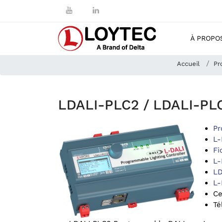
À PROPO
Accueil
Pr
LDALI-PLC2 / LDALI-PLC
Pr
L-
Fi
L-
LD
L-
Ce
Té