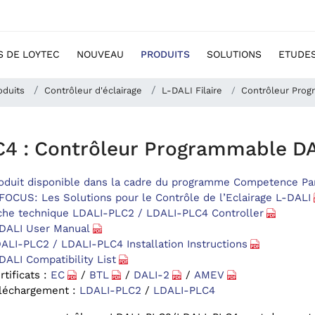
S DE LOYTEC
NOUVEAU
PRODUITS
SOLUTIONS
ETUDES
oduits
Contrôleur d'éclairage
L-DALI Filaire
Contrôleur Pro
4 : Contrôleur Programmable D
oduit disponible dans la cadre du programme Competence Pa
FOCUS: Les Solutions pour le Contrôle de l’Eclairage L-DALI
che technique LDALI-PLC2 / LDALI-PLC4 Controller
DALI User Manual
ALI-PLC2 / LDALI-PLC4 Installation Instructions
DALI Compatibility List
rtificats :
EC
/
BTL
/
DALI-2
/
AMEV
léchargement :
LDALI-PLC2
/
LDALI-PLC4