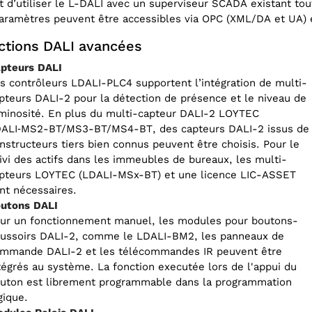
t d’utiliser le L-DALI avec un superviseur SCADA existant t
paramètres peuvent être accessibles via OPC (XML/DA et UA)
ctions DALI avancées
pteurs DALI
s contrôleurs LDALI-PLC4 supportent l’intégration de multi-
pteurs DALI-2 pour la détection de présence et le niveau de
minosité. En plus du multi-capteur DALI-2 LOYTEC
ALI‑MS2-BT/MS3-BT/MS4-BT, des capteurs DALI-2 issus de
nstructeurs tiers bien connus peuvent être choisis. Pour le
ivi des actifs dans les immeubles de bureaux, les multi-
pteurs LOYTEC (LDALI-MSx-BT) et une licence LIC-ASSET
nt nécessaires.
utons DALI
ur un fonctionnement manuel, les modules pour boutons-
ussoirs DALI-2, comme le LDALI-BM2, les panneaux de
mmande DALI-2 et les télécommandes IR peuvent être
tégrés au système. La fonction executée lors de l'appui du
uton est librement programmable dans la programmation
gique.