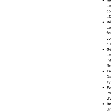
Mo
Le
co
LD
Ré
Le
fo
co
au
Ge
Le
in
fi
Te
Da
sy
Fo
Po
d’
Re
Un