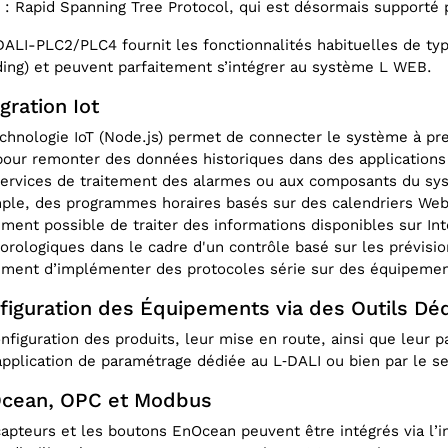
: Rapid Spanning Tree Protocol, qui est désormais supporté p
ALI-PLC2/PLC4 fournit les fonctionnalités habituelles de ty
ing) et peuvent parfaitement s’intégrer au système L WEB.
gration Iot
chnologie IoT (Node.js) permet de connecter le système à pr
pour remonter des données historiques dans des applications
ervices de traitement des alarmes ou aux composants du syst
le, des programmes horaires basés sur des calendriers Web 
ment possible de traiter des informations disponibles sur In
rologiques dans le cadre d'un contrôle basé sur les prévisio
ement d’implémenter des protocoles série sur des équipemen
figuration des Équipements via des Outils D
nfiguration des produits, leur mise en route, ainsi que leur p
pplication de paramétrage dédiée au L‑DALI ou bien par le s
cean, OPC et Modbus
apteurs et les boutons EnOcean peuvent être intégrés via l’