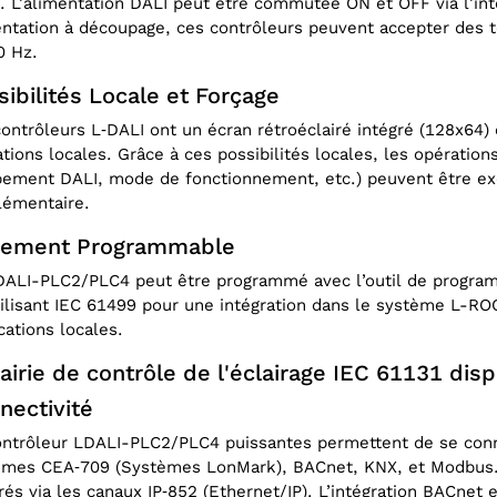
. L’alimentation DALI peut être commutée ON et OFF via l’in
ntation à découpage, ces contrôleurs peuvent accepter des t
0 Hz.
sibilités Locale et Forçage
ontrôleurs L‑DALI ont un écran rétroéclairé intégré (128x64)
tions locales. Grâce à ces possibilités locales, les opérati
ement DALI, mode de fonctionnement, etc.) peuvent être exé
lémentaire.
rement Programmable
DALI-PLC2/PLC4 peut être programmé avec l’outil de progra
ilisant IEC 61499 pour une intégration dans le système L-ROC
cations locales.
airie de contrôle de l'éclairage IEC 61131 dis
nectivité
ontrôleur LDALI-PLC2/PLC4 puissantes permettent de se co
èmes CEA‑709 (Systèmes LonMark), BACnet, KNX, et Modbus.
rés via les canaux IP‑852 (Ethernet/IP). L’intégration BACnet