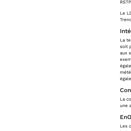
RSTP 
Le LD
Trend
Inté
La te
soit 
aux s
exemp
égale
météo
égal
Con
La co
une a
EnO
Les c