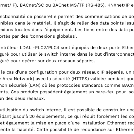
ernet/IP), BACnet/SC ou BACnet MS/TP (RS‑485), KNXnet/IP e
nctionnalité de passerelle permet des communications de do
nibles dans le matériel. Il s’agit de relier des data points is
xions locales dans l’équipement. Les liens entre des data po
rtés par des ‘connexions globales’.
ontrôleur LDALI-PLC2/PLC4 sont équipés de deux ports Ether
guré pour utiliser le switch interne dans le but d’interconnect
guré pour opérer sur deux réseaux séparés.
le cas d’une configuration pour deux réseaux IP séparés, un
 Area Network) avec la sécurité (HTTPS) validée pendant que
 non sécurisé (LAN) où les protocoles standards comme BACn
nts. Ces produits possèdent également un pare-feu pour isol
un des deux réseaux.
’utilisation du switch interne, il est possible de construire u
dant jusqu’à 20 équipements, ce qui réduit forcément les coût
t également la mise en place d’une installation Ethernet re
nte la fiabilité. Cette possibilité de redondance sur Etherne