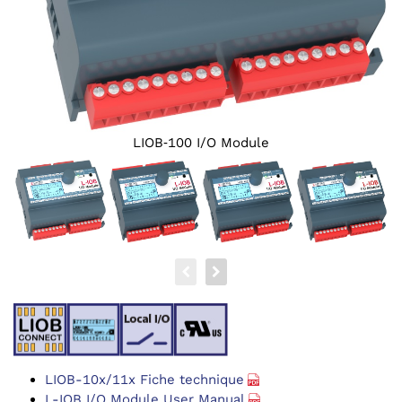
LIOB‑100 I/O Module
LIOB-10x/11x Fiche technique
L-IOB I/O Module User Manual