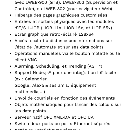
avec LWEB‑900 (GTB), LWEB‑803 (Supervision et
Contrôle), ou LWEB‑802 (pour navigateur Web)
Héberge des pages graphiques customisées
Entrées et sorties physiques avec les modules
d’E/‌S L-IOB (LIOB‑11x, LIOB‑15x, et LIOB‑55x)
Ecran graphique rétro-éclairé 128x64
Accès local et à distance aux informations sur
l’état de l’automate et sur ses data points
Opérations manuelles via le bouton molette ou le
client VNC
Alarming, Scheduling, et Trending (AST™)
Support Node.js* pour une intégration IoT facile
(ex : Calendrier
Google, Alexa & ses amis, équipement
multimédia,…)
Envoi de courriels en fonction des événements
Objets mathématiques pour lancer des calculs sur
les data points
Serveur natif OPC XML‑DA et OPC UA
Switch deux ports ou ports Ethernet séparés