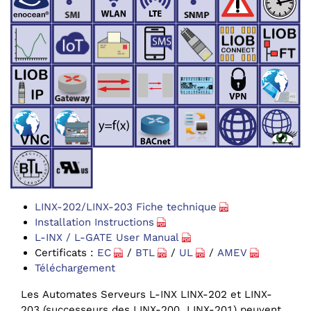
LINX-202/LINX-203 Fiche technique
Installation Instructions
L-INX / L-GATE User Manual
Certificats :
EC
/
BTL
/
UL
/
AMEV
Téléchargement
Les Automates Serveurs L-INX LINX-202 et LINX-
203 (successeurs des LINX-200, LINX-201) peuvent