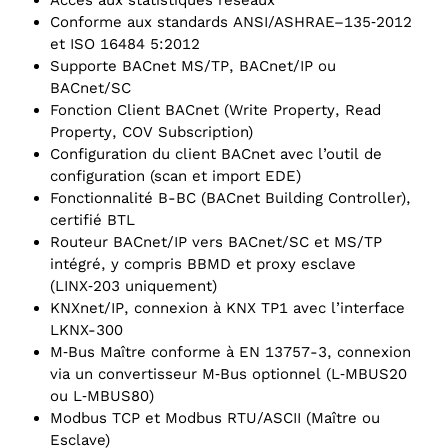
Accès aux statistiques réseaux
Conforme aux standards ANSI/‌ASHRAE–135‑2012
et ISO 16484 5:2012
Supporte BACnet MS/TP, BACnet/IP ou
BACnet/SC
Fonction Client BACnet (Write Property, Read
Property, COV Subscription)
Configuration du client BACnet avec l’outil de
configuration (scan et import EDE)
Fonctionnalité B-BC (BACnet Building Controller),
certifié BTL
Routeur BACnet/IP vers BACnet/SC et MS/TP
intégré, y compris BBMD et proxy esclave
(LINX‑203 uniquement)
KNXnet/‌IP, connexion à KNX TP1 avec l’interface
LKNX-300
M‑Bus Maître conforme à EN 13757-3, connexion
via un convertisseur M‑Bus optionnel (L‑MBUS20
ou L‑MBUS80)
Modbus TCP et Modbus RTU/ASCII (Maître ou
Esclave)