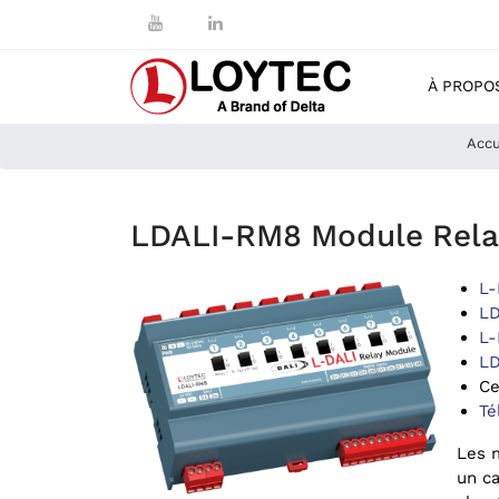
À PROPO
Accu
LDALI-RM8 Module Rela
L-
LD
L-
LD
Ce
Té
Les 
un ca