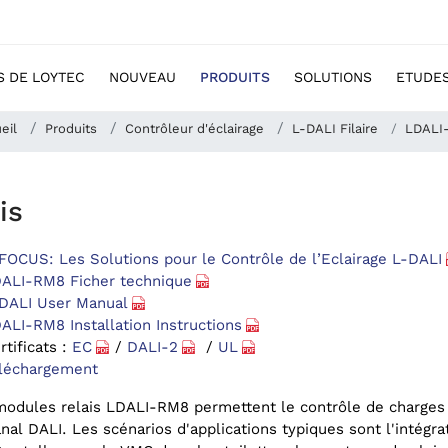
S DE LOYTEC
NOUVEAU
PRODUITS
SOLUTIONS
ETUDES
eil
Produits
Contrôleur d'éclairage
L-DALI Filaire
LDALI
is
FOCUS: Les Solutions pour le Contrôle de l’Eclairage L-DALI
ALI-RM8 Ficher technique
DALI User Manual
ALI-RM8 Installation Instructions
rtificats :
EC
/
DALI-2
/
UL
léchargement
modules relais LDALI-RM8 permettent le contrôle de charges
nal DALI. Les scénarios d'applications typiques sont l'intégr