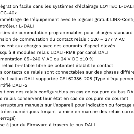
tégration facile dans les systèmes d'éclairage LOYTEC L-DALI
OC-40x
ramétrage de l'équipement avec le logiciel gratuit LINX-Confi
ntrôleur L-DALI
rties de commutation programmables pour charges standard d
nsion de commutation du contact relais : 120 – 277 V AC
nvient aux charges avec des courants d'appel élevés
squ'à 8 modules relais LDALI-RM8 par canal DALI
imentation 85–240 V AC ou 24 V DC ±10 %
 relais bi-stable libre de potentiel établit le contact
s contacts de relais sont connectables sur des phases différ
écification DALI supportée CEI 62386-208 (Type d’équipemen
rtifié DALI-2
sitions des relais configurables en cas de coupure du bus DA
s relais conservent leur état en cas de coupure de courant
terrupteurs manuels sur l'appareil pour indication ou forçage
trées numériques forçant la mise en marche des relais corres
terrogé)
se à jour du Firmware à travers le bus DALI