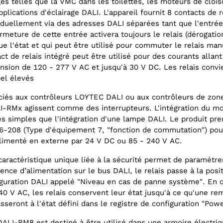
es telles que la VMC dans les toilettes, les moteurs de cloi
del LDALI-RM8 Relay Module
pplications d'éclairage DALI. L'appareil fournit 8 contacts de 
iduellement via des adresses DALI séparées tant que l'entré
rmeture de cette entrée activera toujours le relais (dérogation
ue l'état et qui peut être utilisé pour commuter le relais ma
ct de relais intégré peut être utilisé pour des courants allant
nsion de 120 - 277 V AC et jusqu'à 30 V DC. Les relais conv
el élevés
ciés aux contrôleurs LOYTEC DALI ou aux contrôleurs de zon
I-RMx agissent comme des interrupteurs. L'intégration du m
s simples que l'intégration d'une lampe DALI. Le produit pre
6-208 (Type d'équipement 7, "fonction de commutation") pou
limenté en externe par 24 V DC ou 85 - 240 V AC.
aractéristique unique liée à la sécurité permet de paramétrer 
ence d’alimentation sur le bus DALI, le relais passe à la posi
guration DALI appelé "Niveau en cas de panne système". En c
0 V AC, les relais conservent leur état jusqu'à ce qu'une re
asseront à l'état défini dans le registre de configuration "Pow
ALI-RM8 est destiné à être utilisé dans une armoire électriq