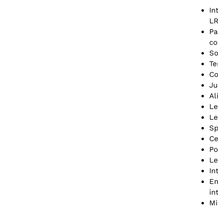
In
LR
Pa
co
So
Te
Co
Ju
Al
Le
Le
Sp
Ce
Po
Le
In
En
in
Mi