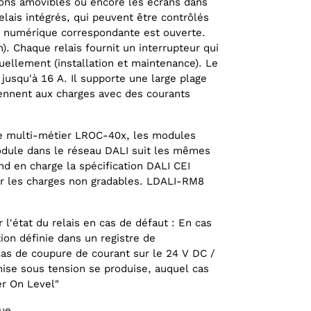
sons amovibles ou encore les écrans dans
relais intégrés, qui peuvent être contrôlés
e numérique correspondante est ouverte.
). Chaque relais fournit un interrupteur qui
nuellement (installation et maintenance). Le
 jusqu'à 16 A. Il supporte une large plage
iennent aux charges avec des courants
e multi-métier LROC-40x, les modules
odule dans le réseau DALI suit les mêmes
nd en charge la spécification DALI CEI
r les charges non gradables. LDALI-RM8
l'état du relais en cas de défaut : En cas
tion définie dans un registre de
as de coupure de courant sur le 24 V DC /
mise sous tension se produise, auquel cas
er On Level"
ue.