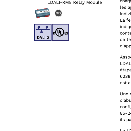
charg
LDALI-RM8 Relay Module
3D-Mo
les a
indiv
La fe
indiq
conta
de te
d'app
Asso
LDAL
étape
6238
est a
Une c
d’abs
confi
85-24
ils p
Le LD