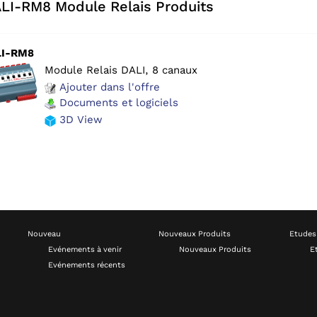
LI-RM8 Module Relais Produits
LI-RM8
Module Relais DALI, 8 canaux
Ajouter dans l'offre
Documents et logiciels
3D View
Nouveau
Nouveaux Produits
Etudes
Evénements à venir
Nouveaux Produits
E
Evénements récents