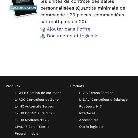
les unités de contrôle des salles
personnalisées (Quantité minimale de
commande : 20 pièces, commandées
par multiples de 20)
Ajouter dans l'offre
Documents et logiciels
Produits
Produits
L-WEB Gestion de Bâtiment
L-VIS Ecrans Tactiles
L-ROC Contrôleur de Zone
L-DALI Contrôleur d'éclairage
L-INX Automate Serveur
Routeurs, NIC
L-IOB Contrôleurs d'E/S
Interfaces
L-IOB Modules d'E/S
Accessoires
LPAD-7 Écran Tactile
Outils logiciels
Programmable