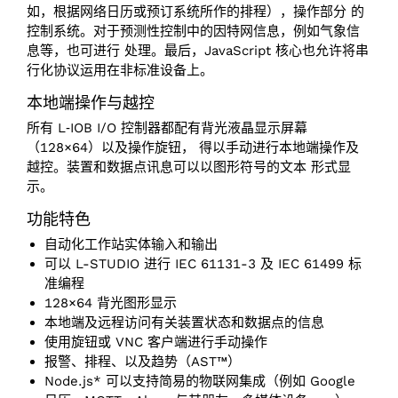
如，根据网络日历或预订系统所作的排程），操作部分 的
控制系统。对于预测性控制中的因特网信息，例如气象信
息等，也可进行 处理。最后，JavaScript 核心也允许将串
行化协议运用在非标准设备上。
本地端操作与越控
所有 L‑IOB I/O 控制器都配有背光液晶显示屏幕
（128×64）以及操作旋钮， 得以手动进行本地端操作及
越控。装置和数据点讯息可以以图形符号的文本 形式显
示。
功能特色
自动化工作站实体输入和输出
可以 L-STUDIO 进行 IEC 61131-3 及 IEC 61499 标
准编程
128×64 背光图形显示
本地端及远程访问有关装置状态和数据点的信息
使用旋钮或 VNC 客户端进行手动操作
报警、排程、以及趋势（AST™）
Node.js* 可以支持简易的物联网集成（例如 Google