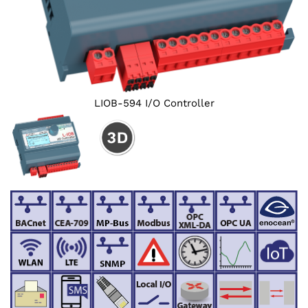
LIOB-594 I/O Controller