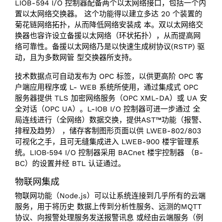
LIOB-594 I/O 控制器配备两个以太网络接口，包括一个内
置以太网络交换器。 这个功能得以建立多达 20 个装置的
菊花链网络拓扑，从而降低网络安装成 本。双以太网络交
换器也容许设立备援以太网络（环状拓扑），从而提高网
络可靠性。备援以太网络乃是以快速生成树协议(RSTP) 驱
动，且为多数网管 型交换器所支持。
技术数据点可自动发布为 OPC 标签，以供更高阶 OPC 客
户端应用程序或 L- WEB 系统所使用，通过集成式 OPC
服务器提供 TLS 加密网络服务（OPC XML-DA）或 UA 安
全对话（OPC UA）。L-IOB I/O 控制器可进一步通过 全
局连线进行（全网络）数据交换，提供AST™功能（报警、
排程及趋势） ，储存客制图形页面以供 LWEB-802/803
可视化之手，且可无缝集成进入 LWEB-900 楼宇管理系
统。LIOB‑594 I/O 控制器采用 BACnet 楼宇控制器 （B-
BC）的设置并经 BTL 认证通过。
物联网集成
物联网功能（Node.js）可以让系统连接到几乎所有的云端
服务，用于将历史 数据上传到分析性服务、远测的MQTT
协议、向报警处理服务发送报警讯息 或经由云端服务（例