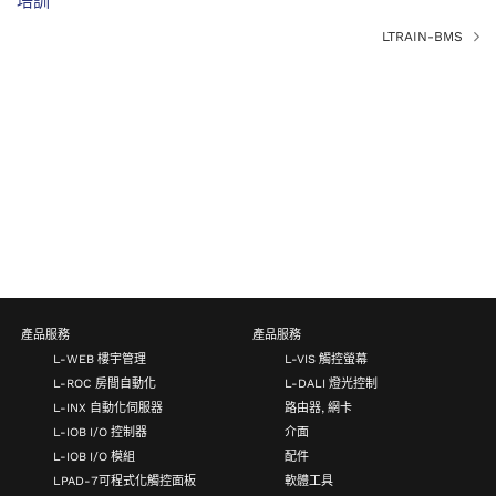
培訓
LTRAIN-BMS
產品服務
產品服務
L-WEB 樓宇管理
L-VIS 觸控螢幕
L-ROC 房間自動化
L-DALI 燈光控制
L-INX 自動化伺服器
路由器, 網卡
L-IOB I/O 控制器
介面
L-IOB I/O 模組
配件
LPAD-7可程式化觸控面板
軟體工具