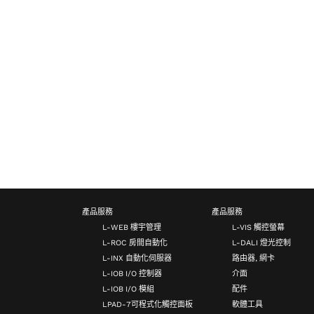
產品服務
產品服務
L-WEB 樓宇管理
L-VIS 觸控螢幕
L-ROC 房間自動化
L-DALI 燈光控制
L-INX 自動化伺服器
路由器, 網卡
L-IOB I/O 控制器
介面
L-IOB I/O 模組
配件
LPAD-7可程式化觸控面板
軟體工具