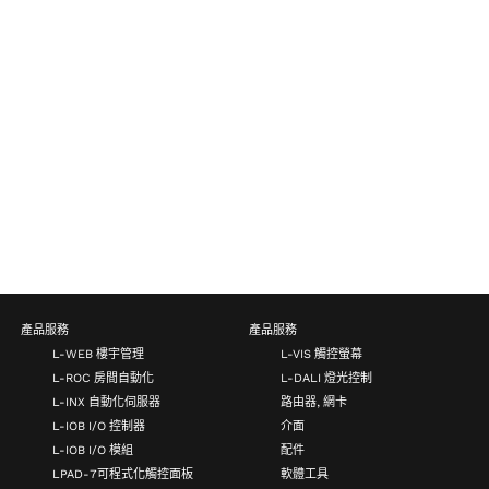
產品服務
產品服務
L-WEB 樓宇管理
L-VIS 觸控螢幕
L-ROC 房間自動化
L-DALI 燈光控制
L-INX 自動化伺服器
路由器, 網卡
L-IOB I/O 控制器
介面
L-IOB I/O 模組
配件
LPAD-7可程式化觸控面板
軟體工具