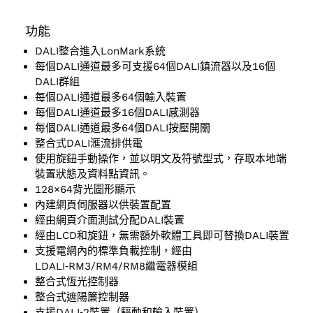
功能
DALI整合進入LonMark系統
每個DALI通道最多可支援64個DALI鎮流器以及16個
DALI群組
每個DALI通道最多64個輸入裝置
每個DALI通道最多16個DALI感測器
每個DALI通道最多64個DALI按壓開關
整合式DALI滙流排供電
使用旋鈕手動操作，並以明文及符號型式，存取本地端
裝置狀態及資料點資訊。
128×64背光圖形顯示
內建網頁伺服器以供裝置配置
經由網頁介面測試分配DALI裝置
經由LCD和旋鈕，無需額外軟體工具即可替換DALI裝置
支援電網內的標準負載控制，經由
LDALI‑RM3/RM4/RM8繼電器模組
整合式恆光控制器
整合式遮陽簾控制器
支援DALI‑2裝置（驅動和輸入裝置）