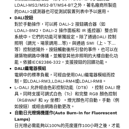
LDALI‑MS2/MS2‑BT/MS4‑BT之外，著名廠商所製造
的DALI‑2感測器也可從測試裝置列表中予以選用。
DALI按鈕
對於手動操作，可以將 DALI-2 按鈕耦合器（如
LDALI-BM2，DALI-2 操作面板和 IR 遙控器）整合到
系統中。它們的功能可單獨設定。除了通過DALI 控制
照明（調光、場景調用...等)，與通過 SMI（上、下...
等）控制遮陽外，按鈕觸動後所引發的事件，也可以在
建築物網路中傳播，並觸發其他非照明的大樓自動化功
能。依據IEC62386‑332，支援按鈕的回饋功能。
DALI繼電器模組
電網中的標準負載，可經由使用DALI繼電器模組而控
制，如LDALI‑RM3,LDALI‑RM4或LDALI‑RM8。
L-DALI 允許經由色彩控制功能（DT8），控制 DALI 燈
具。同時支援可調式白色（Tc）和完整 RGB 顏色控制
（RGBWAF 和 xy 坐標）。燈光顏色可自動，手動（例
如按鈕）或經由網路自動更改。
自動日光燈燒機運作(Auto Burn-In for Fluorescent
Lamps)
日光燈必需能夠以100%的亮度運作100小時之後，才能