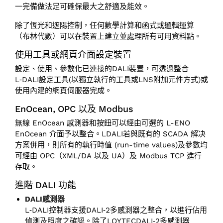
一完備做法足可確保最大之舒適及能效。
除了恆光和遮陽控制，任何數學計算和函式或邏輯運算
（布林代數）可以在裝置上建立並處理所有可用資料點。
使用工具或網頁介面設定裝置
設定、使用、參數化已連接的DALI裝置，可透過整合
L‑DALI設定工具(以獨立執行的工具或LNS附加元件方式)或
使用內建的網頁伺服器完成。
EnOcean, OPC 以及 Modbus
無線 EnOcean 感測器和按鈕可以經由可選的 L-ENO
EnOcean 介面予以整合。LDALI若與既有的 SCADA 解决
方案併用，則所有的執行時值 (run-time values)及參數均
可經由 OPC（XML/DA 以及 UA）及 Modbus TCP 進行
存取。
進階 DALI 功能
DALI感測器
L‑DALI控制器支援DALI‑2多感測器之整合，以進行佔用
偵測及照度之確認。除了LOYTECDALI‑2多感測器