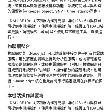
LDALI‑3E10x-U裝置可以使用TP/‌FT‑10連接LonMark系
統，並擁有本機端警報及排程功能。系統時間可以與即時
的保留物件(Keeper object, SNVT_time_stamp)同步。
LDALI‑3E10x-U控制器內建背光顯示器(128 x 64)與旋鈕
可提供本機端操作。使用本機端操作時，維護工作(DALI裝
置更換、燒機模式…等)可以不使用其它軟體工具，直接進
行。
物聯網整合
物聯網功能（Node.js）可以讓系統連接到幾乎所有的雲端
服務，用於將歷史資料上傳到分析性服務，或向警報處理
服務發送警報訊息，或經由雲端服務（例如，根據網路日
曆或預訂系統所作的排程），操作部分的控制系統。也可
處理像是氣象資訊等的預測性控制中的網際網路資訊。最
後，JavaScript 核心也允許將串行協定運用在非標準設備
上。
本機端操作與覆寫
LDALI‑3E10x-U控制器內建背光顯示器(128 x 64)與旋鈕
可提供本機端操作。使用本機端操作時，維護工作(DALI裝