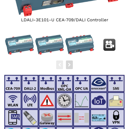
LDALI-3E101-U CEA‑709/DALI Controller