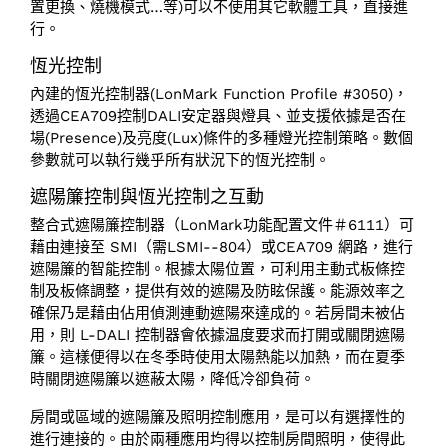
置更換、燒機模式…等)可以不使用其它軟體工具，直接進
行。
恆光控制
內建的恆光控制器(LonMark Function Profile #3050)，
透過CEA709控制DALI安定器與燈具、並支援依據是否在
場(Presence)及亮度(Lux)條件的多種燈光控制策略。數個
參數就可以執行幾乎所有狀況下的恆光控制。
遮陽簾控制與恆光控制之互動
整合式遮陽簾控制器（LonMark功能配置文件＃6111）可
藉由連接至 SMI（需LSMI--804）或CEA709 網路，進行
遮陽簾的智能控制。根據太陽位置，可利用主動式板條控
制及板條調整，提供有效的遮陽及防眩保護。能源效率之
確保乃是藉由佔用偵測連動遮陽來達成的。若房間未被佔
用，則 L-DALI 控制器會依據温度要求而打開或關閉遮陽
簾。這樣便得以在冬季時使用太陽熱能以加熱，而在夏季
時關閉遮陽簾以遮蔽太陽，降低冷卻負荷。
房間或區域的遮陽簾及照明控制應用，是可以有選擇性的
進行連接的。由於兩種應用均得以控制房間照明，使得此