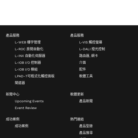
產品服務
產品服務
L-WEB 樓宇管理
L-VIS 觸控螢幕
L-ROC 房間自動化
L-DALI 燈光控制
L-INX 自動化伺服器
路由器, 網卡
L-IOB I/O 控制器
介面
L-IOB I/O 模組
配件
LPAD-7可程式化觸控面板
軟體工具
閘道器
新聞中心
軟體更新
Upcoming Events
產品新聞
Event Review
成功案例
熱門連結
成功案例
產品型錄
產品搜尋