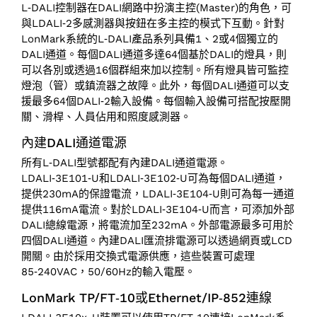
L‑DALI控制器在DALI網路中扮演主控(Master)的角色，可
與LDALI‑2多感測器與按鈕在多主控的模式下互動。針對
LonMark系統的L‑DALI產品系列具備1、2或4個獨立的
DALI通道。每個DALI通道多達64個基於DALI的燈具，則
可以各別或透過16個群組來加以控制。所有燈具皆可監控
燈泡（管）或鎮流器之故障。此外，每個DALI通道可以支
援最多64個DALI‑2輸入設備。每個輸入設備可搭配按壓開
關、滑桿、人員佔用和照度感測器。
內建DALI通道電源
所有L‑DALI型號都配有內建DALI通道電源。
LDALI‑3E101‑U和LDALI‑3E102‑U可為每個DALI通道，
提供230mA的保證電流，LDALI‑3E104‑U則可為每一通道
提供116mA電流。對於LDALI‑3E104‑U而言，可添加外部
DALI總線電源，將電流加至232mA。外部電源最多可用於
四個DALI通道。內建DALI匯流排電源可以透過網頁或LCD
開關。由於採用交換式電源供應，這些裝置可處理
85‑240VAC，50/60Hz的輸入電壓。
LonMark TP/‌FT‑10或Ethernet/‌IP‑852連線