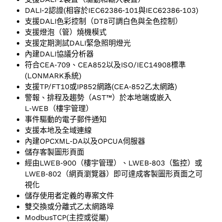
DALI‑2認證(相容於IEC62386‑101與IEC62386‑103)
支援DALI色彩控制（DT8可調白色與全色控制）
支援燈泡（管）燒機模式
支援定期測試DALI緊急照明燈光
內建DALI協議分析器
符合CEA‑709、CEA852以及ISO/IEC14908標準
(LONMARK系統)
支援TP/FT10或IP852網路(CEA‑852乙太網路)
警報、排程及趨勢（AST™）於本地端或嵌入
L‑WEB（樓宇管理）
事件驅動的電子郵件通知
支援本地及全域連線
內建OPCXML‑DA以及OPCUA伺服器
儲存客製圖形頁面
經由LWEB‑900（樓宇管理）、LWEB‑803（監控）或
LWEB‑802（網頁瀏覽器）即可達成客製圖形頁面之可
視化
儲存使用者定義的專案文件
雙交換或分離式乙太網路埠
ModbusTCP(主控或從屬)