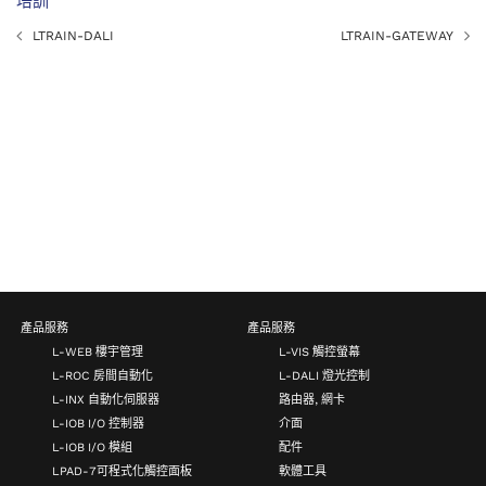
培訓
LTRAIN-DALI
LTRAIN-GATEWAY
產品服務
產品服務
L-WEB 樓宇管理
L-VIS 觸控螢幕
L-ROC 房間自動化
L-DALI 燈光控制
L-INX 自動化伺服器
路由器, 網卡
L-IOB I/O 控制器
介面
L-IOB I/O 模組
配件
LPAD-7可程式化觸控面板
軟體工具