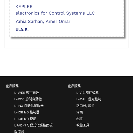
KEPLER
electronics for Control Systems LLC
Yahia Sarhan, Amer Omar
U.A.E.
產品服務
產品服務
L-WEB 樓宇管理
L-VIS 觸控螢幕
L-ROC 房間自動化
L-DALI 燈光控制
L-INX 自動化伺服器
路由器, 網卡
L-IOB I/O 控制器
介面
L-IOB I/O 模組
配件
LPAD-7可程式化觸控面板
軟體工具
閘道器