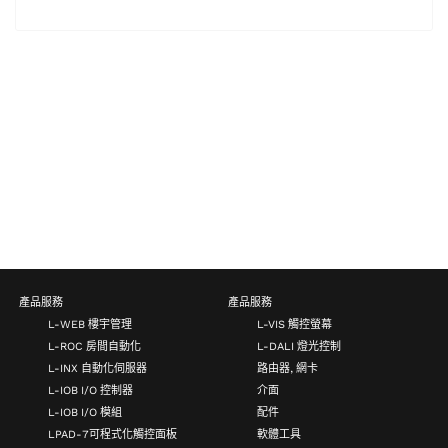
產品服務
產品服務
L-WEB 樓宇管理
L-VIS 觸控螢幕
L-ROC 房間自動化
L-DALI 燈光控制
L-INX 自動化伺服器
路由器, 網卡
L-IOB I/O 控制器
介面
L-IOB I/O 模組
配件
LPAD-7可程式化觸控面板
軟體工具