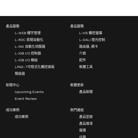
產品服務
產品服務
L-WEB 樓宇管理
L-VIS 觸控螢幕
L-ROC 房間自動化
L-DALI 燈光控制
L-INX 自動化伺服器
路由器, 網卡
L-IOB I/O 控制器
介面
L-IOB I/O 模組
配件
LPAD-7可程式化觸控面板
軟體工具
閘道器
新聞中心
軟體更新
Upcoming Events
產品新聞
Event Review
成功案例
熱門連結
成功案例
產品型錄
產品搜尋
報價
註冊