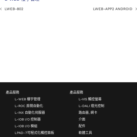
LWEB-802
LWEB-APP2 ANDROID
產品服務
產品服務
L-WEB 樓宇管理
L-VIS 觸控螢幕
L-ROC 房間自動化
L-DALI 燈光控制
L-INX 自動化伺服器
路由器, 網卡
L-IOB I/O 控制器
介面
L-IOB I/O 模組
配件
LPAD-7可程式化觸控面板
軟體工具