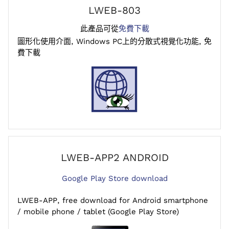
LWEB-803
此產品可從
免費下載
圖形化使用介面, Windows PC上的分散式視覺化功能, 免
費下載
LWEB-APP2 ANDROID
Google Play Store download
LWEB-APP, free download for Android smartphone
/ mobile phone / tablet (Google Play Store)