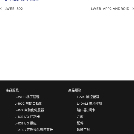
LWEB-802
LWEB-APP2 ANDROID
產品服務
產品服務
L-WEB 樓宇管理
L-VIS 觸控螢幕
L-ROC 房間自動化
L-DALI 燈光控制
L-INX 自動化伺服器
路由器, 網卡
L-IOB I/O 控制器
介面
L-IOB I/O 模組
配件
LPAD-7可程式化觸控面板
軟體工具