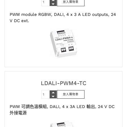
PWM module RGBW, DALI, 4 x 3 A LED outputs, 24
V DC ext.
LDALI-PWM4-TC
PWM 可調色溫模組, DALI, 4 x 3A LED 輸出, 24 V DC
外接電源