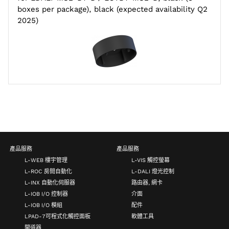
boxes per package), black (expected availability Q2
2025)
產品服務
產品服務
L-WEB 樓宇管理
L-VIS 觸控螢幕
L-ROC 房間自動化
L-DALI 燈光控制
L-INX 自動化伺服器
路由器, 網卡
L-IOB I/O 控制器
介面
L-IOB I/O 模組
配件
LPAD-7可程式化觸控面板
軟體工具
閘道器