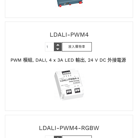
LDALI-PWM4
PWM 模組, DALI, 4 x 3A LED 輸出, 24 V DC 外接電源
LDALI-PWM4-RGBW