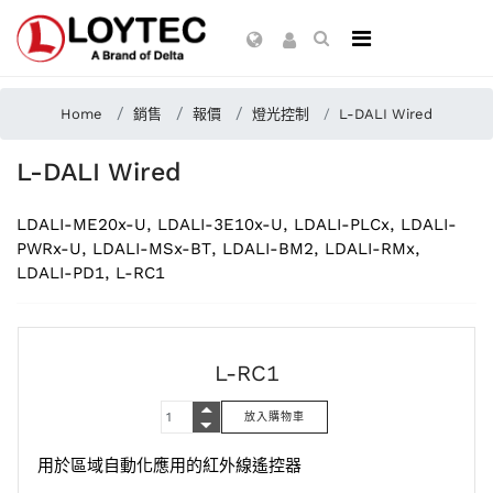
Home
銷售
報價
燈光控制
L-DALI Wired
L-DALI Wired
LDALI-ME20x-U, LDALI-3E10x-U, LDALI-PLCx, LDALI-
PWRx-U, LDALI-MSx-BT, LDALI-BM2, LDALI-RMx,
LDALI-PD1, L-RC1
L-RC1
用於區域自動化應用的紅外線遙控器