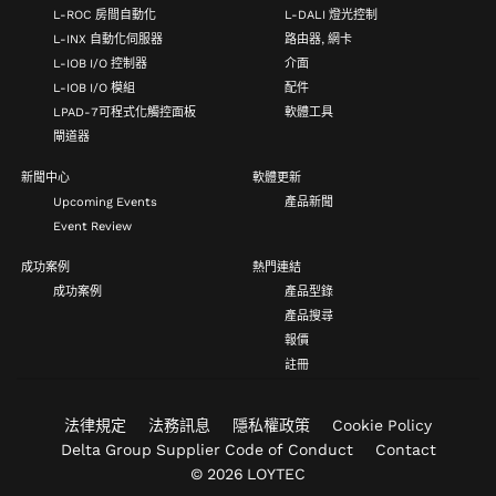
L-ROC 房間自動化
L-DALI 燈光控制
L-INX 自動化伺服器
路由器, 網卡
L-IOB I/O 控制器
介面
L-IOB I/O 模組
配件
LPAD-7可程式化觸控面板
軟體工具
閘道器
新聞中心
軟體更新
Upcoming Events
產品新聞
Event Review
成功案例
熱門連結
成功案例
產品型錄
產品搜尋
報價
註冊
法律規定
法務訊息
隱私權政策
Cookie Policy
Delta Group Supplier Code of Conduct
Contact
© 2026 LOYTEC