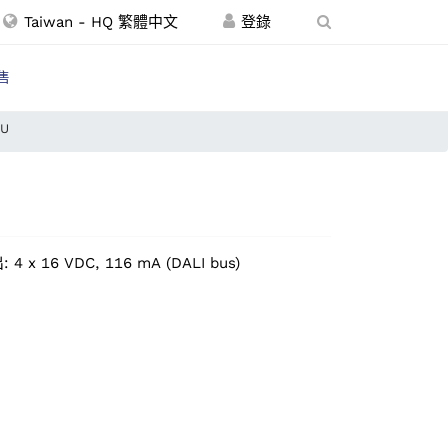
Taiwan - HQ 繁體中文
售
-U
x 16 VDC, 116 mA (DALI bus)