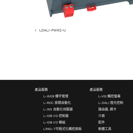
LDALI-PWR2-U
產品服務
產品服務
L-WEB 樓宇管理
L-VIS 觸控螢幕
L-ROC 房間自動化
L-DALI 燈光控制
L-INX 自動化伺服器
路由器, 網卡
L-IOB I/O 控制器
介面
L-IOB I/O 模組
配件
LPAD-7可程式化觸控面板
軟體工具