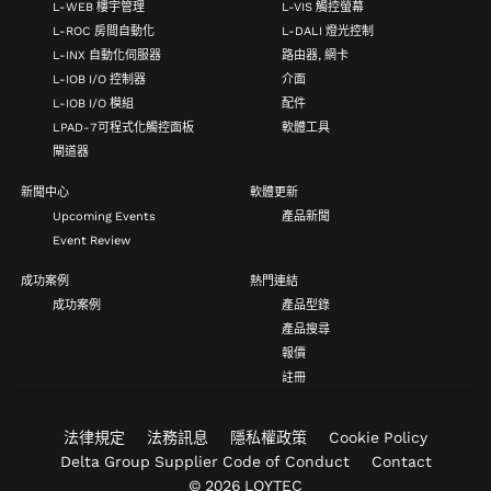
L-WEB 樓宇管理
L-VIS 觸控螢幕
L-ROC 房間自動化
L-DALI 燈光控制
L-INX 自動化伺服器
路由器, 網卡
L-IOB I/O 控制器
介面
L-IOB I/O 模組
配件
LPAD-7可程式化觸控面板
軟體工具
閘道器
新聞中心
軟體更新
Upcoming Events
產品新聞
Event Review
成功案例
熱門連結
成功案例
產品型錄
產品搜尋
報價
註冊
法律規定
法務訊息
隱私權政策
Cookie Policy
Delta Group Supplier Code of Conduct
Contact
© 2026 LOYTEC