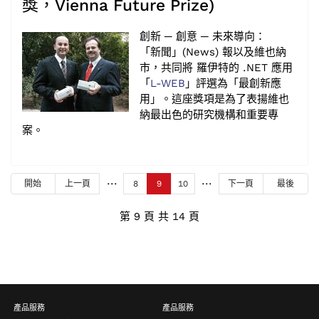
獎，Vienna Future Prize)
創新 ─ 創意 ─ 未來導向：
「新聞」(News) 報以及維也納
市，共同將 羅伊特的 .NET 應用
「
L-WEB
」評選為「最創新應
用」。這座獎項是為了表揚維也
納最出色的研究機構和重要專
案。
開始
上一頁
8
9
10
下一頁
最後
第 9 頁 共 14 頁
產品服務
產品服務