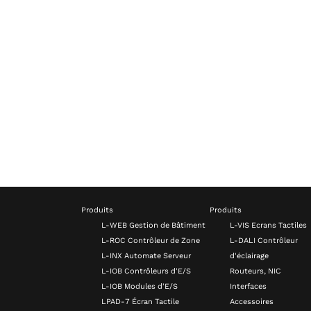
Produits
Produits
L-WEB Gestion de Bâtiment
L-VIS Ecrans Tactiles
L-ROC Contrôleur de Zone
L-DALI Contrôleur
L-INX Automate Serveur
d'éclairage
L-IOB Contrôleurs d'E/S
Routeurs, NIC
L-IOB Modules d'E/S
Interfaces
LPAD-7 Écran Tactile
Accessoires